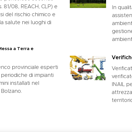
gs. 81/08, REACH, CLP) e
In quali
si del rischio chimico e
assisten
la salute nei luoghi di
ambienta
gestione
ambient
 Messa a Terra e
Verific
lenco provinciale esperti
Verifica
e periodiche di impianti
verifica
ni installati nel
INAIL pe
i Bolzano.
attrezza
territor