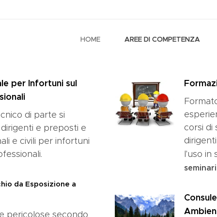
HOME
AREE DI COMPETENZA
e per Infortuni sul
Formaz
ionali
Formato
esperie
cnico di parte si
corsi di
 dirigenti e preposti e
dirigent
i e civili per infortuni
fessionali.
l'uso in
seminar
chio da Esposizione a
Consule
Ambient
ze pericolose secondo