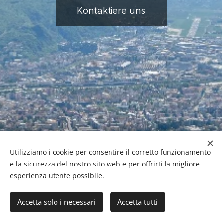
Kontaktiere uns
Utilizziamo i cookie per consentire il corretto funzionamento
Studio Festa & Partners - Siegesplatz, 3 - 39100 Bozen
e la sicurezza del nostro sito web e per offrirti la migliore
Cookies
MwSt. Nr.
02294490210-
Copyright © 2017-2026
esperienza utente possibile.
Sprachen
Accetta solo i necessari
Accetta tutti
Italiano
Deutsch